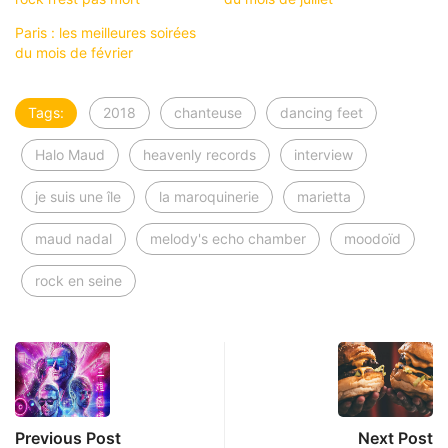
Paris : les meilleures soirées
du mois de février
Tags:
2018
chanteuse
dancing feet
Halo Maud
heavenly records
interview
je suis une île
la maroquinerie
marietta
maud nadal
melody's echo chamber
moodoïd
rock en seine
Previous Post
Next Post