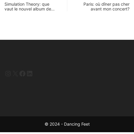
Simulation Theory: que
Paris: où dîner pas cher
vaut le nouvel album de…
avant mon concert?
Instagram
X
Facebook
LinkedIn
© 2024 - Dancing Feet