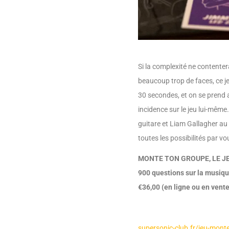
Si la complexité ne contente
beaucoup trop de faces, ce j
30 secondes, et on se prend au
incidence sur le jeu lui-même
guitare et Liam Gallagher au c
toutes les possibilités par v
MONTE TON GROUPE, LE JE
900 questions sur la musique
€36,00 (en ligne ou en vent
supersonic-club.fr/jeu-mont