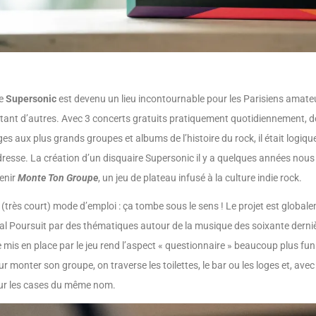
le
Supersonic
est devenu un lieu incontournable pour les Parisiens amateur
tant d’autres. Avec 3 concerts gratuits pratiquement quotidiennement, d
 aux plus grands groupes et albums de l’histoire du rock, il était logiqu
dresse. La création d’un disquaire Supersonic il y a quelques années nous
enir
Monte Ton Groupe
, un jeu de plateau infusé à la culture indie rock.
u (très court) mode d’emploi : ça tombe sous le sens ! Le projet est global
vial Poursuit par des thématiques autour de la musique des soixante dern
e mis en place par le jeu rend l’aspect « questionnaire » beaucoup plus fun
our monter son groupe, on traverse les toilettes, le bar ou les loges et, avec
ur les cases du même nom.