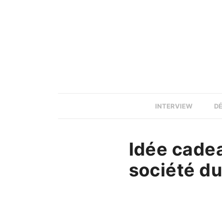
INTERVIEW
D
Idée cadea
société d