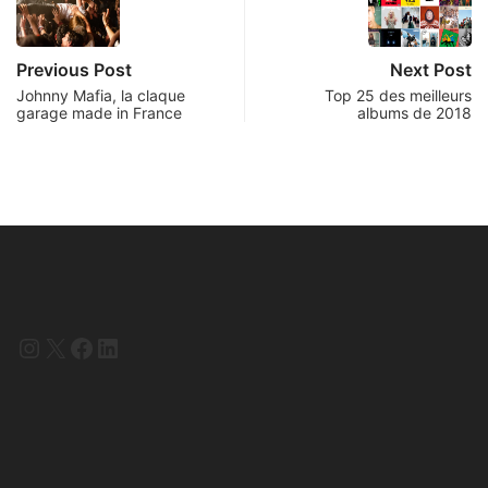
Previous Post
Next Post
Johnny Mafia, la claque
Top 25 des meilleurs
garage made in France
albums de 2018
Instagram
X
Facebook
LinkedIn