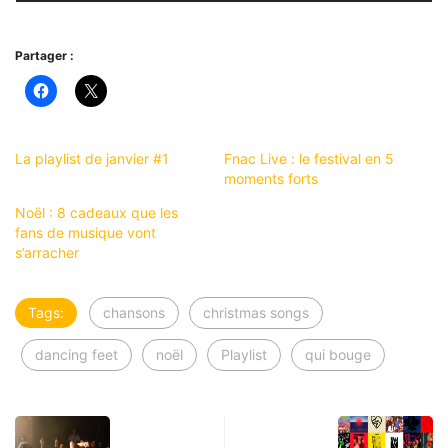
Partager :
La playlist de janvier #1
Fnac Live : le festival en 5
moments forts
Noël : 8 cadeaux que les
fans de musique vont
s’arracher
Tags:
chansons
christmas songs
dancing feet
noël
Playlist
qui bouge