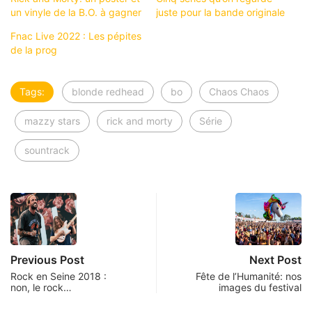
un vinyle de la B.O. à gagner
juste pour la bande originale
Fnac Live 2022 : Les pépites
de la prog
Tags:
blonde redhead
bo
Chaos Chaos
mazzy stars
rick and morty
Série
sountrack
Previous Post
Next Post
Rock en Seine 2018 :
Fête de l’Humanité: nos
non, le rock…
images du festival