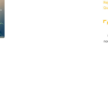
Re
Qu
no