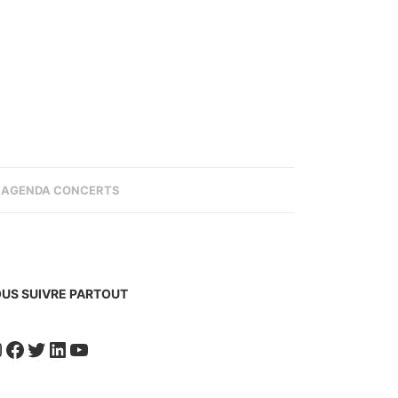
AGENDA CONCERTS
US SUIVRE PARTOUT
nstagram
Facebook
Twitter
LinkedIn
YouTube