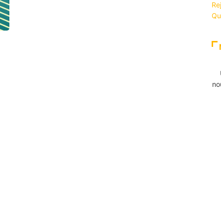
Re
Qu
no