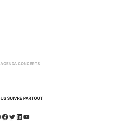
AGENDA CONCERTS
US SUIVRE PARTOUT
nstagram
Facebook
Twitter
LinkedIn
YouTube