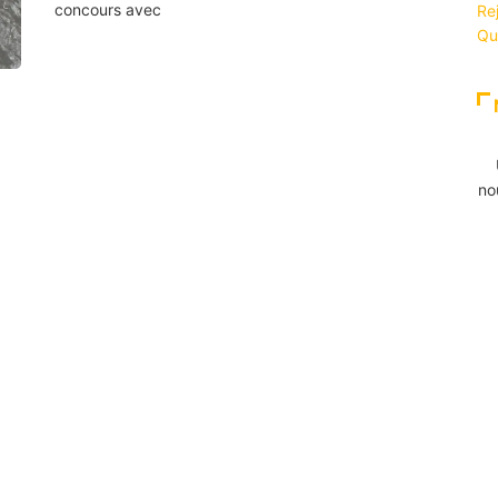
concours avec
Re
Qu
no