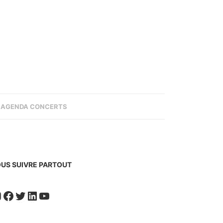
AGENDA CONCERTS
US SUIVRE PARTOUT
nstagram
Facebook
Twitter
LinkedIn
YouTube