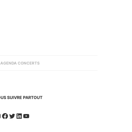
AGENDA CONCERTS
US SUIVRE PARTOUT
nstagram
Facebook
Twitter
LinkedIn
YouTube