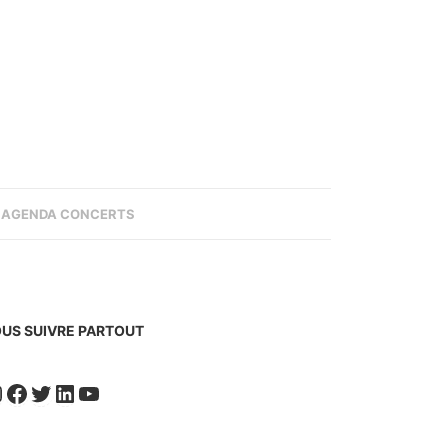
AGENDA CONCERTS
US SUIVRE PARTOUT
nstagram
Facebook
Twitter
LinkedIn
YouTube