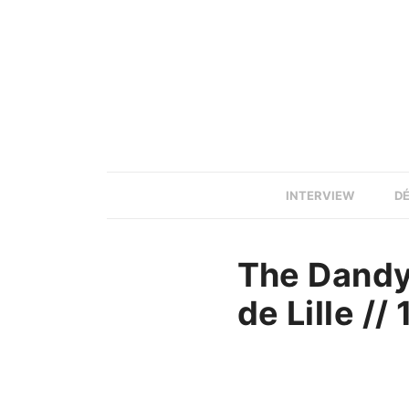
INTERVIEW
D
The Dandy
de Lille //