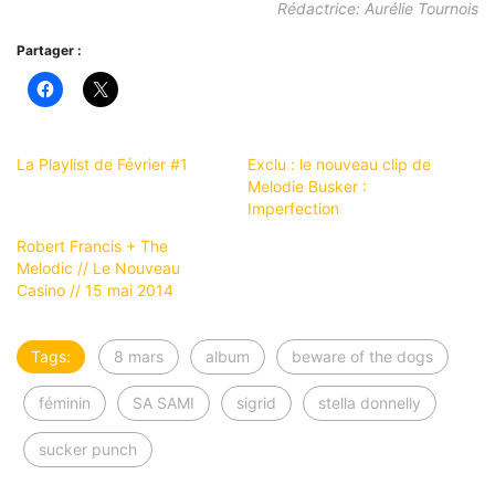
Rédactrice: Aurélie Tournois
Partager :
La Playlist de Février #1
Exclu : le nouveau clip de
Melodie Busker :
Imperfection
Robert Francis + The
Melodic // Le Nouveau
Casino // 15 mai 2014
Tags:
8 mars
album
beware of the dogs
féminin
SA SAMI
sigrid
stella donnelly
sucker punch