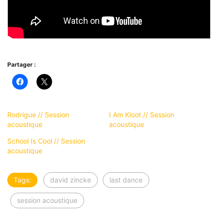
Partager :
Rodrigue // Session
I Am Kloot // Session
acoustique
acoustique
School Is Cool // Session
acoustique
Tags:
david zincke
last dance
session acoustique