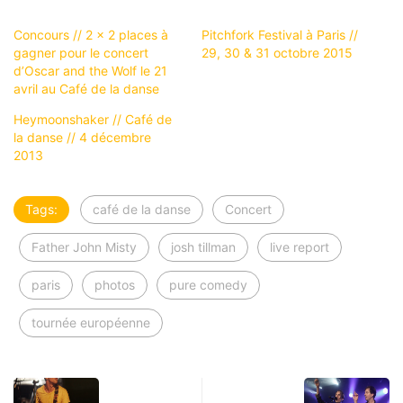
Concours // 2 x 2 places à
Pitchfork Festival à Paris //
gagner pour le concert
29, 30 & 31 octobre 2015
d’Oscar and the Wolf le 21
avril au Café de la danse
Heymoonshaker // Café de
la danse // 4 décembre
2013
Tags:
café de la danse
Concert
Father John Misty
josh tillman
live report
paris
photos
pure comedy
tournée européenne