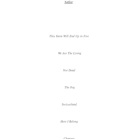
Setlist
:
This Farm Will End Up in Fire
We Are The Living
Not Dead
The Fog
Switzerland
Here I Belong
Changes