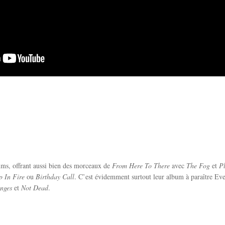
ums, offrant aussi bien des morceaux de
From Here To There
avec
The Fog
et
P
p In Fire
ou
Birthday Call
. C’est évidemment surtout leur album à paraître Evere
nges
et
Not Dead
.