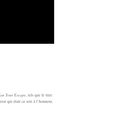
lan Your Escape
, tels que le titre
st qui était ce soir à l’honneur,