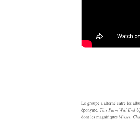
Le groupe a alterné entre les alb
éponyme,
This Farm Will End U
dont les magnifiques
Misses
,
Cha