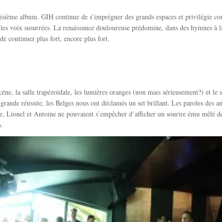
oisième album. GIH continue de s’imprégner des grands espaces et privilégie c
t les voix susurrées. La renaissance douloureuse prédomine, dans des hymnes à la 
e continuer plus fort, encore plus fort.
cène, la salle trapézoïdale, les lumières oranges (non mais sérieusement?) et le s
 grande réussite, les Belges nous ont déclamés un set brillant. Les paroles des a
ène, Lionel et Antoine ne pouvaient s’empêcher d’afficher un sourire ému mêlé d
.