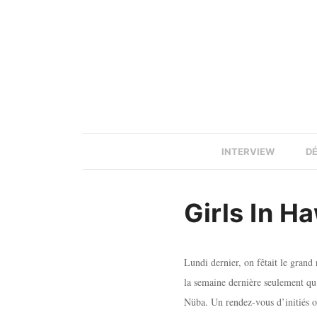
INTERVIEW
D
Girls In Ha
Lundi dernier, on fêtait le grand
la semaine dernière seulement qu’
Nüba. Un rendez-vous d’initiés où