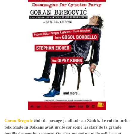
Goran Bregovic
était de passage jeudi soir au Zénith. Le roi du turbo
folk Made In Balkans avait invité sur scène les stars de la grande
famille des cousins tziganes. On s’est mangé un niglo grillé avant