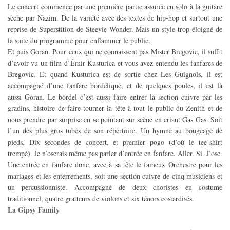
Le concert commence par une première partie assurée en solo à la guitare
sèche par Nazim. De la variété avec des textes de hip-hop et surtout une
reprise de Superstition de Steevie Wonder. Mais un style trop éloigné de
la suite du programme pour enflammer le public.
Et puis Goran. Pour ceux qui ne connaissent pas Mister Bregovic, il suffit
d’avoir vu un film d’Émir Kusturica et vous avez entendu les fanfares de
Bregovic. Et quand Kusturica est de sortie chez Les Guignols, il est
accompagné d’une fanfare bordélique, et de quelques poules, il est là
aussi Goran. Le bordel c’est aussi faire entrer la section cuivre par les
gradins, histoire de faire tourner la tête à tout le public du Zenith et de
nous prendre par surprise en se pointant sur scène en criant Gas Gas. Soit
l’un des plus gros tubes de son répertoire. Un hymne au bougeage de
pieds. Dix secondes de concert, et premier pogo (d’où le tee-shirt
trempé). Je n’oserais même pas parler d’entrée en fanfare. Aller. Si. J’ose.
Une entrée en fanfare donc, avec à sa tête le fameux Orchestre pour les
mariages et les enterrements, soit une section cuivre de cinq musiciens et
un percussionniste. Accompagné de deux choristes en costume
traditionnel, quatre gratteurs de violons et six ténors costardisés.
La Gipsy Family