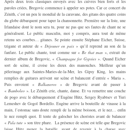
Après deux trois classiques envoyés avec les cuivres bien forts et les
paroles criées, Bregovic commence à appeler ses potes. Car ce concert du
Zénith, c’est un peu le mondial de la caravane, des gitans des quatre coins
du globe débarquent pour taper la chansonnette. Première sur la liste, une
Irlandaise dont le nom sera tu, pour ne pas que ses fautes de chant ne se
généralisent. Le public masculin, moi y compris, aura tout de même
retenu ses courbes… gitanes. Se pointe ensuite Stéphane Eicher, Suisse,
tzigane et auteur de «
Déjeuner en paix
» qu’il reprend au son de la
fanfare. Le public chante, tout comme sur «
Be that man
», extrait du
dernier album de Bregovic, «
Champagne for Gypsies
». Quand Eicher
sort de scène, il croise les dieux des manouches. Meilleur qu’un
pèlerinage aux Saintes-Maries-de-la-Mer, les Gipsy King, les mains
remplies de guitares arrivent sur scène et balancent d’entrée « Maria ».
Puis envoient «
Balkaneros
» de Bregovic avant de passer à
«
Bamboleo
». Le Zénith crie, chante, danse. Et va remettre une couche
de pogo avec le débarquement d’Eugène Hütz, Sergey Ryabtsev et Yuri
Lemeshev de Gogol Bordello. Eugène arrive la bouteille de vinasse à la
main, l’estomac sans doute rempli de la même boisson, et le nez… enfin
le nez rempli quoi. Il tente de galocher les choristes avant de balancer
«
Pala tute
» son titre phare. La présence de scène est telle que Bregovic
laisse Hütz mener la bataille, avant de revenir à la charge avec