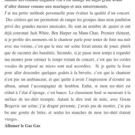
d’aller danser comme aux mariages et aux enterrements.
J’ai ma petite méthode personnelle pour évaluer la qualité d’un concert.
Des critères qui me permettent de ranger les groupes dans mon panthéon
privé des grandes messes musicales. Ils sont au nombre de quatre et ont
déjà couronné Jack White, Ben Harper ou Manu Chao. Premier élément,
si je profite des moments où le chanteur parle pour tenter de finir ma nuit
avec ma voisine, c’est que le mec sur scène ferait mieux de jouer, plutôt
que de raconter des banalités. Secundo, si je passe mon temps à regarder
ma montre pour estimer le temps restant de concert, c’est que les cordes
vocales du préposé au micro sont mal accordées. Si je quitte la fosse
pour aller descendre quelques godets à la buvette, c’est que le chanteur
n’est pas un ambianceur, et que quitte à avoir l’impression d’écouter un
album, autant l’accompagner de houblon. Enfin, si mon tee-shirt est
réduit à l’état d’éponge, c’est banco. Le classement final se mesurant à la
surface de tee-shirt trempée. Autant le dire tout de suite, avec Goran
Bregovic sur scène, j’ai dragué personne, j’avais pas de montre, j’ai pas
bu une goutte de bière, et seules les manches de mon tee-shirt étaient
vierges.
Allumer le Gas Gas