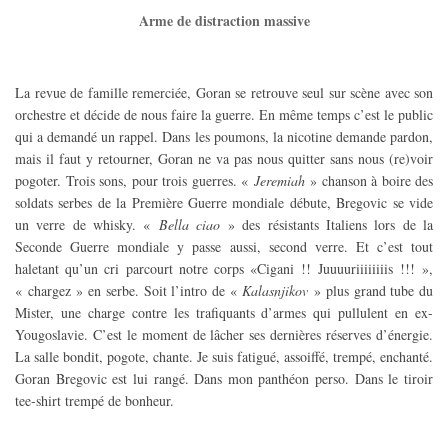
Arme de distraction massive
La revue de famille remerciée, Goran se retrouve seul sur scène avec son
orchestre et décide de nous faire la guerre. En même temps c’est le public
qui a demandé un rappel. Dans les poumons, la nicotine demande pardon,
mais il faut y retourner, Goran ne va pas nous quitter sans nous (re)voir
pogoter. Trois sons, pour trois guerres. «
Jeremiah
» chanson à boire des
soldats serbes de la Première Guerre mondiale débute, Bregovic se vide
un verre de whisky. «
Bella ciao
» des résistants Italiens lors de la
Seconde Guerre mondiale y passe aussi, second verre. Et c’est tout
haletant qu’un cri parcourt notre corps «Cigani !! Juuuuriiiiiiiis !!! »,
« chargez » en serbe. Soit l’intro de «
Kalasnjikov
» plus grand tube du
Mister, une charge contre les trafiquants d’armes qui pullulent
en ex-
Yougoslavie. C’est le moment de lâcher ses dernières réserves d’énergie.
La salle bondit, pogote, chante. Je suis fatigué, assoiffé, trempé, enchanté.
Goran Bregovic est lui rangé. Dans mon panthéon perso. Dans le tiroir
tee-shirt trempé de bonheur.