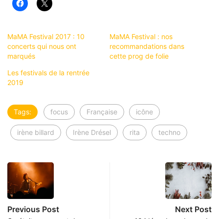
MaMA Festival 2017 : 10
MaMA Festival : nos
concerts qui nous ont
recommandations dans
marqués
cette prog de folie
Les festivals de la rentrée
2019
Tags:
focus
Française
icône
irène billard
Irène Drésel
rita
techno
Previous Post
Next Post