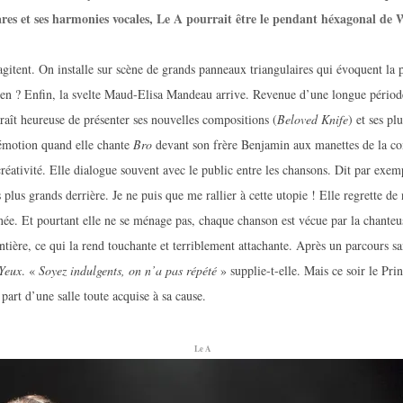
ares et ses harmonies vocales, Le A pourrait être le pendant héxagonal de
’agitent. On installe sur scène de grands panneaux triangulaires qui évoquent l
n ? Enfin, la svelte Maud-Elisa Mandeau arrive. Revenue d’une longue période
aît heureuse de présenter ses nouvelles compositions (
Beloved Knife
) et ses pl
émotion quand elle chante
Bro
devant son frère Benjamin aux manettes de la co
réativité. Elle dialogue souvent avec le public entre les chansons. Dit par exemp
s plus grands derrière. Je ne puis que me rallier à cette utopie ! Elle regrette de
née. Et pourtant elle ne se ménage pas, chaque chanson est vécue par la chant
tière, ce qui la rend touchante et terriblement attachante. Après un parcours sa
Yeux
. «
Soyez indulgents, on n’a pas répété
» supplie-t-elle. Mais ce soir le Pr
part d’une salle toute acquise à sa cause.
Le A