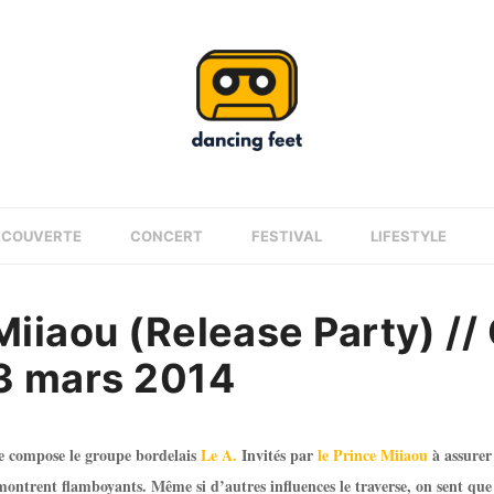
ÉCOUVERTE
CONCERT
FESTIVAL
LIFESTYLE
Miiaou (Release Party) // 
13 mars 2014
 se compose le groupe bordelais
Le A.
Invités par
le Prince Miiaou
à assurer 
 montrent flamboyants. Même si d’autres influences le traverse, on sent que