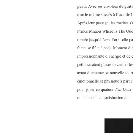
peau. Avec ses envolées de guit
que le même succès à l’avenir !
Après leur passage, les roadies s
Prince Miiaou Where Is The Quee
menée jusqu’à New York, elle par
fameuse flûte à bec). Moment d’
impressionnante d’énergie et de c
petits seraient placés devant et le
avant d’entamer sa nouvelle tour
émotionnelle et physique à part en
pour jouer en quatuor
J’ai Deux 
miaulements de satisfaction de la 