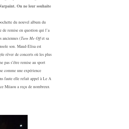
 Warpaint. On ne leur souhaite
a pochette du nouvel album du
 de remise en question qui l’a
us anciennes (
Turn Me Off
et sa
nsole son. Maud-Elisa est
le rêver de concerts où les plus
 ne pas s’être remise au sport
euse comme une expérience
ns faute elle refait appel à Le A
ince Miiaou a reçu de nombreux