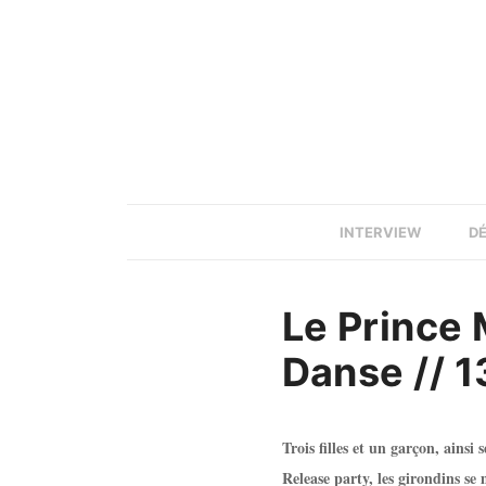
INTERVIEW
D
Le Prince 
Danse // 
Trois filles et un garçon, ainsi
Release party, les girondins se