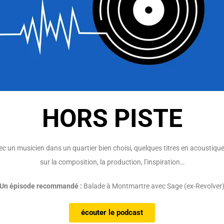
HORS PISTE
 un musicien dans un quartier bien choisi, quelques titres en acoustiqu
sur la composition, la production, l’inspiration…
Un épisode recommandé :
Balade à Montmartre avec Sage (ex-Revolver
écouter le podcast