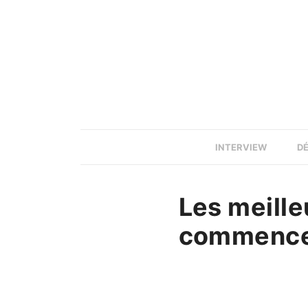
INTERVIEW
D
Les meill
commence