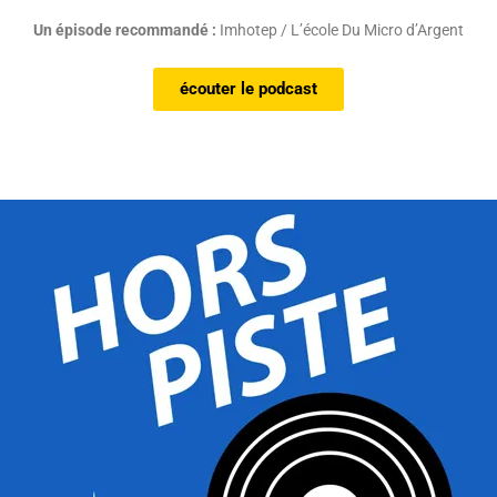
Un épisode recommandé :
Imhotep / L’école Du Micro d’Argent
écouter le podcast