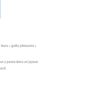
leurs « guilty pleasures »
out y passe dans un joyeux
ctif.