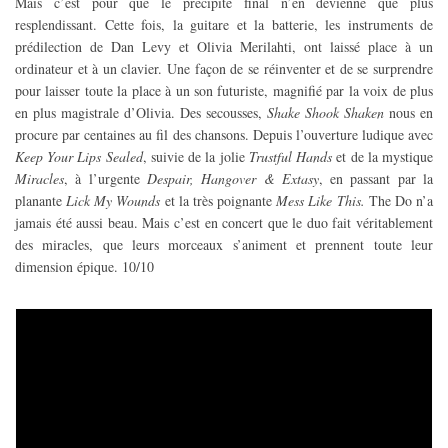
Mais c’est pour que le précipité final n’en devienne que plus
resplendissant. Cette fois, la guitare et la batterie, les instruments de
prédilection de Dan Levy et Olivia Merilahti, ont laissé place à un
ordinateur et à un clavier. Une façon de se réinventer et de se surprendre
pour laisser toute la place à un son futuriste, magnifié par la voix de plus
en plus magistrale d’Olivia. Des secousses,
Shake Shook Shaken
nous en
procure par centaines au fil des chansons. Depuis l’ouverture ludique avec
Keep Your Lips Sealed
, suivie de la jolie
Trustful Hands
et de la mystique
Miracles
, à l’urgente
Despair, Hangover & Extasy
, en passant par la
planante
Lick My Wounds
et la très poignante
Mess Like This.
The Do n’a
jamais été aussi beau. Mais c’est en concert que le duo fait véritablement
des miracles, que leurs morceaux s’animent et prennent toute leur
dimension épique. 10/10