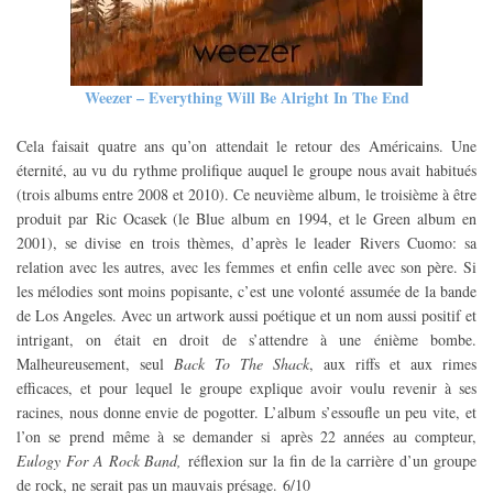
Weezer – Everything Will Be Alright In The End
Cela faisait quatre ans qu’on attendait le retour des Américains. Une
éternité, au vu du rythme prolifique auquel le groupe nous avait habitués
(trois albums entre 2008 et 2010). Ce neuvième album, le troisième à être
produit par
Ric Ocasek (le Blue album en 1994, et le Green album en
2001), se divise en trois thèmes, d’après le leader Rivers Cuomo
: sa
relation avec les autres, avec les femmes et enfin celle avec son père. Si
les mélodies sont moins popisante, c’est une volonté assumée de la bande
de Los Angeles. Avec un artwork aussi poétique et un nom aussi positif et
intrigant, on était en droit de s’attendre à une énième bombe.
Malheureusement, seul
Back To The Shack
, aux riffs et aux rimes
efficaces, et pour lequel le groupe explique avoir voulu revenir à ses
racines, nous donne envie de pogotter. L’album s’essoufle un peu vite, et
l’on se prend même à se demander si
après 22 années au compteur,
Eulogy For A Rock Band,
réflexion sur la fin de la carrière d’un groupe
de rock, ne serait pas un mauvais présage.
6/10