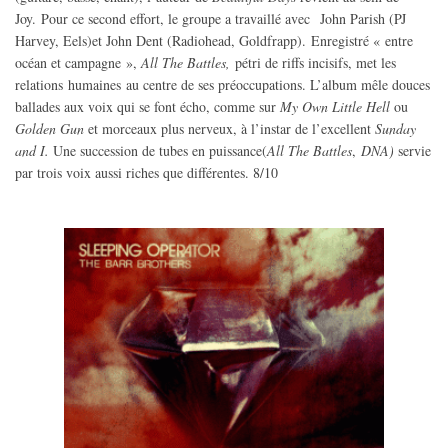
Joy.
Pour ce second effort, le groupe a travaillé avec John Parish (PJ
Harvey, Eels)et John Dent (Radiohead, Goldfrapp).
Enregistré « entre
océan et campagne »,
All The Battles,
pétri de riffs incisifs, met les
relations
humaines
au centre de ses préoccupations. L’album mêle douces
ballades aux voix qui se font écho, comme sur
My Own Little Hell
ou
Golden Gun
et morceaux plus nerveux, à l’instar de l’excellent
Sunday
and I.
Une succession de tubes en puissance(
All The Battles
,
DNA)
servie
par trois voix aussi riches que différentes. 8/10