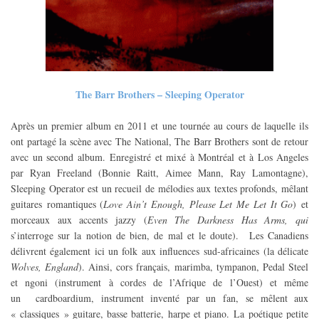
The Barr Brothers – Sleeping Operator
Après un premier album en 2011 et une tournée au cours de laquelle ils
ont partagé la scène avec The National, The Barr Brothers sont de retour
avec un second album.
Enregistré et mixé à Montréal et à Los Angeles
par Ryan Freeland (Bonnie Raitt, Aimee Mann, Ray Lamontagne),
Sleeping Operator est un recueil de mélodies aux textes profonds, mêlant
guitares
romantiques (
Love Ain’t Enough, Please Let Me Let It Go
) et
morceaux aux accents jazzy (
Even The Darkness Has Arms, qui
s’interroge sur la notion de bien, de mal et le doute).
Les Canadiens
délivrent également ici un folk aux influences
sud-africaines (la délicate
Wolves, England
). Ainsi, cors français,
marimba, tympanon, Pedal Steel
et ngoni (instrument à cordes de l’Afrique de l’Ouest) et même
un
cardboardium, instrument inventé par un fan,
se mêlent aux
« classiques » guitare, basse batterie, harpe et piano.
La poétique petite