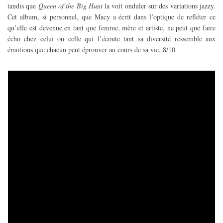
tandis que
Queen of the Big Hunt
la voit onduler sur des variations jazzy.
Cet album, si personnel, que Macy a écrit dans l’optique de refléter ce
qu’elle est devenue en tant que femme, mère et artiste, ne peut que faire
écho chez celui ou celle qui l’écoute tant sa diversité ressemble aux
émotions que chacun peut éprouver au cours de sa vie. 8/10