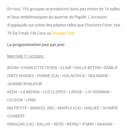
En tout, 153 groupes se produiront dans pas moins de 14 salles
et lieux emblématiques du quartier de Pigalle.
L’occasion
d’applaudir sur scène des pépites telles que Charlotte Fever, Yse,
Th Da Freak, Fils Cara ou
Ravage Club
.
La programmation jour par jour:
Mercredi 11 octobre :
BOUKI •CHARLOTTE FEVER • CLAIR • DALLE BETON • DAMLIF
DIRTY SHADES • FERNIE (CA) • HOLACHICA • ISIA MARIE •
JEANNE BONJOUR
KEDA • LA MOSSA • LES CLOPES • LIROSE • LIV ODDMAN •
LYLOOW • LYNN
MA PETITE • MARCEL (BE) • MAYFLY (CA) • NADJEE • OLYMPE
CHABERT
PARAZAR (CA) • RALLYE • REYD • REYNZ • R’MAY • SAAVAN •