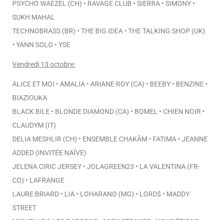
PSYCHO WAEZEL (CH) • RAVAGE CLUB • SIERRA • SIMONY •
SUKH MAHAL
TECHNOBRASS (BR) • THE BIG IDEA • THE TALKING SHOP (UK)
• YANN SOLO • YSE
Vendredi 13 octobre:
ALICE ET MOI • AMALIA • ARIANE ROY (CA) • BEEBY • BENZINE •
BIAZIOUKA
BLACK BILE • BLONDE DIAMOND (CA) • BOMEL • CHIEN NOIR •
CLAUDYM (IT)
DELIA MESHLIR (CH) • ENSEMBLE CHAKÂM • FATIMA • JEANNE
ADDED (INVITÉE NAÏVE)
JELENA CIRIC JERSEY • JOLAGREEN23 • LA VALENTINA (FR-
CO) • LAFRANGE
LAURE BRIARD • LIA • LOHARANO (MG) • LORD$ • MADDY
STREET