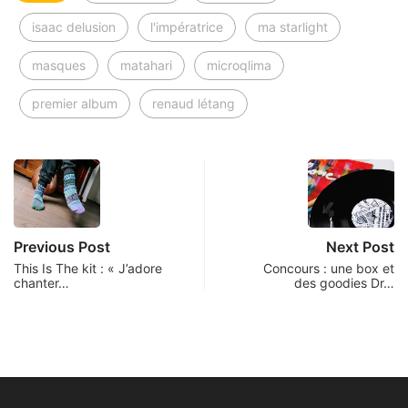
isaac delusion
l'impératrice
ma starlight
masques
matahari
microqlima
premier album
renaud létang
Previous Post
Next Post
This Is The kit : « J’adore
Concours : une box et
chanter…
des goodies Dr…