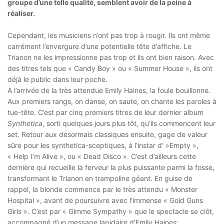
groupe d’une telle qualité,
semblent avoir de la peine à
réaliser.
Cependant, les musiciens n’ont pas trop à rougir. Ils ont même
carrément l’envergure d’une potentielle tête d’affiche. Le
Trianon ne les impressionne pas trop et ils ont bien raison. Avec
des titres tels que « Candy Boy » ou « Summer House », ils ont
déjà le public dans leur poche.
A l’arrivée de la très attendue Emily Haines, la foule bouillonne.
Aux premiers rangs, on danse, on saute, on chante les paroles à
tue-tête. C’est par cinq premiers titres de leur dernier album
Synthetica
, sorti quelques jours plus tôt, qu’ils commencent leur
set. Retour aux désormais classiques ensuite, gage de valeur
sûre pour les synthetica-sceptiques, à l’instar d' »Empty »,
« Help I’m Alive », ou « Dead Disco ». C’est d’ailleurs cette
dernière qui recueille la ferveur la plus puissante parmi la fosse,
transformant le Trianon en trampoline géant. En guise de
rappel, la blonde commence par le très attendu « Monster
Hospital », avant de poursuivre avec l’immense « Gold Guns
Girls ». C’est par « Gimme Sympathy » que le spectacle se clôt,
accompagné d’un message lapidaire d’Emily Haines: