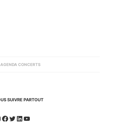
AGENDA CONCERTS
US SUIVRE PARTOUT
nstagram
Facebook
Twitter
LinkedIn
YouTube