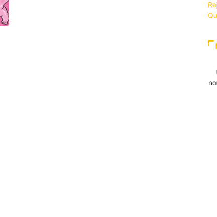
Re
Qu
no