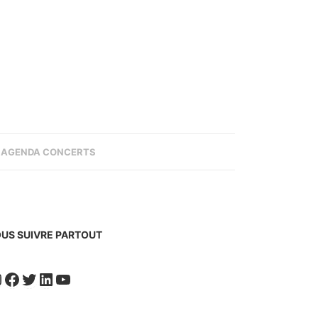
AGENDA CONCERTS
US SUIVRE PARTOUT
nstagram
Facebook
Twitter
LinkedIn
YouTube