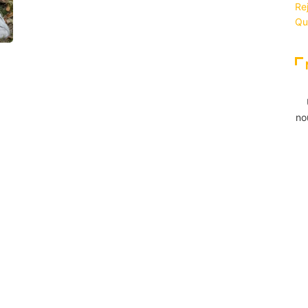
Re
Qu
no