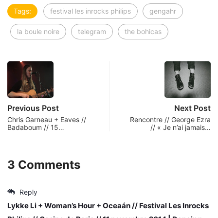
Tags:
festival les inrocks philips
gengahr
la boule noire
telegram
the bohicas
Previous Post
Next Post
Chris Garneau + Eaves //
Rencontre // George Ezra
Badaboum // 15…
// « Je n’ai jamais…
3 Comments
Reply
Lykke Li + Woman’s Hour + Oceaán // Festival Les Inrocks