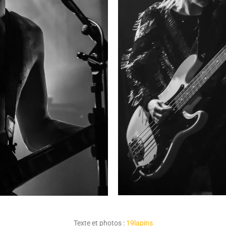
Texte et photos :
19lapins