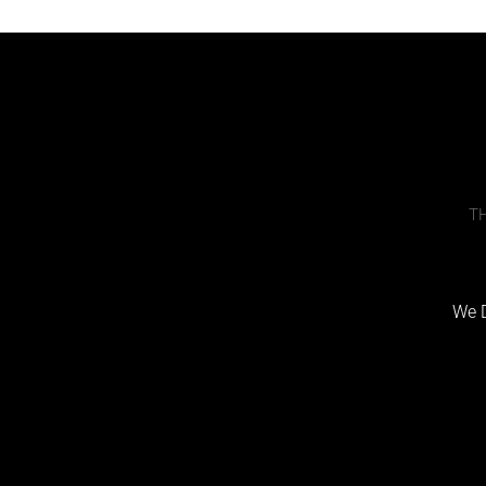
TH
We 