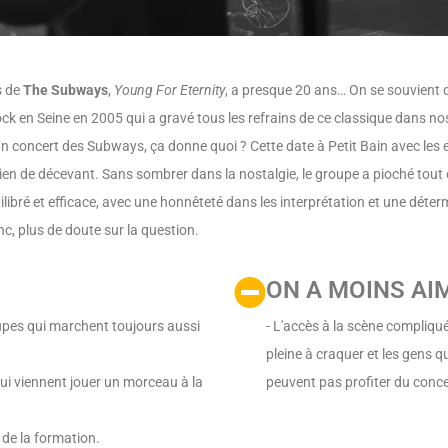
s de
The Subways
,
Young For Eternity
, a presque 20 ans… On se souvient d
k en Seine en 2005 qui a gravé tous les refrains de ce classique dans no
 concert des Subways, ça donne quoi ? Cette date à Petit Bain avec les 
ien de décevant. Sans sombrer dans la nostalgie, le groupe a pioché tout ce
libré et efficace, avec une honnêteté dans les interprétation et une déter
nc, plus de doute sur la question.
ON A MOINS AI
upes qui marchent toujours aussi
- L'accès à la scène compliqué 
pleine à craquer et les gens qu
i viennent jouer un morceau à la
peuvent pas profiter du conce
 de la formation.