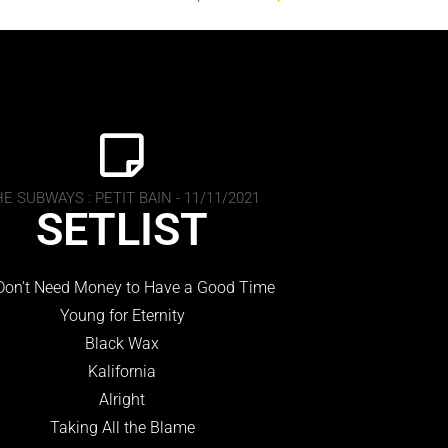
E SUBWAYS : PETIT BAIN - 11/11/2021
SETLIST
Don’t Need Money to Have a Good Time
Young for Eternity
Black Wax
Kalifornia
Alright
Taking All the Blame