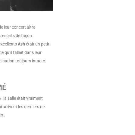
e leur concert ultra
s esprits de façon
excellents
Ash
était un petit
 qu’il fallait dans leur
mination toujours intacte.
MÉ
: la salle était vraiment
i arrivent les derniers ne
rt.