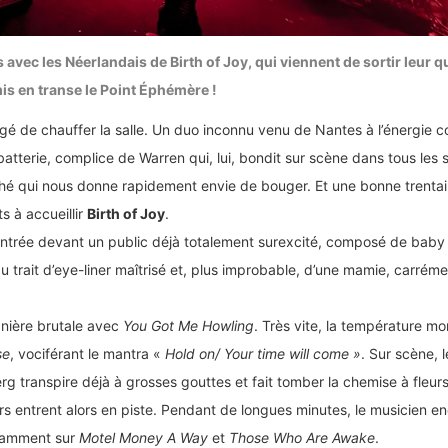
s avec les Néerlandais de
Birth of Joy
, qui viennent de sortir leur
mis en transe le Point Éphémère !
gé de chauffer la salle. Un duo inconnu venu de Nantes à l’énergie 
a batterie, complice de Warren qui, lui, bondit sur scène dans tous le
hé qui nous donne rapidement envie de bouger. Et une bonne trenta
s à accueillir
Birth of Joy
.
entrée devant un public déjà totalement surexcité, composé de baby 
s au trait d’eye-liner maîtrisé et, plus improbable, d’une mamie, carrém
anière brutale avec
You Got Me Howling
. Très vite, la température mo
se
, vociférant le mantra «
Hold on/ Your time will come »
. Sur scène, 
 transpire déjà à grosses gouttes et fait tomber la chemise à fleurs
rs entrent alors en piste. Pendant de longues minutes, le musicien e
tamment sur
Motel Money A Way
et
Those Who Are Awake
.