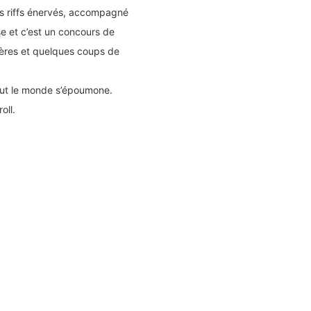
les riffs énervés, accompagné
se et c’est un concours de
bières et quelques coups de
tout le monde s’époumone.
oll.