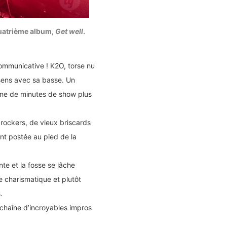
 quatrième album,
Get well
.
communicative ! K2O, torse nu
s sens avec sa basse. Un
ine de minutes de show plus
rockers, de vieux briscards
ent postée au pied de la
nte et la fosse se lâche
le charismatique et plutôt
.
nchaîne d’incroyables impros