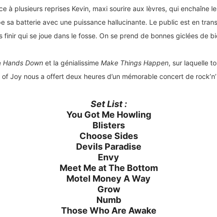
ce à plusieurs reprises Kevin, maxi sourire aux lèvres, qui enchaîne 
e sa batterie avec une puissance hallucinante. Le public est en tran
s finir qui se joue dans le fosse. On se prend de bonnes giclées de 
é
Hands Down
et la génialissime
Make Things Happen
, sur laquelle 
h of Joy nous a offert deux heures d’un mémorable concert de rock’n’r
Set List :
You Got Me Howling
Blisters
Choose Sides
Devils Paradise
Envy
Meet Me at The Bottom
Motel Money A Way
Grow
Numb
Those Who Are Awake