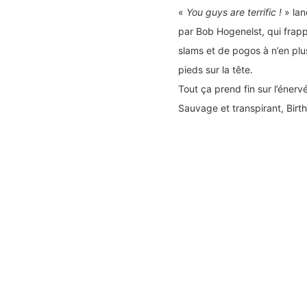
«
You guys are terrific !
» lan
par Bob Hogenelst, qui frapp
slams et de pogos à n’en plu
pieds sur la tête.
Tout ça prend fin sur l’énerv
Sauvage et transpirant, Birt