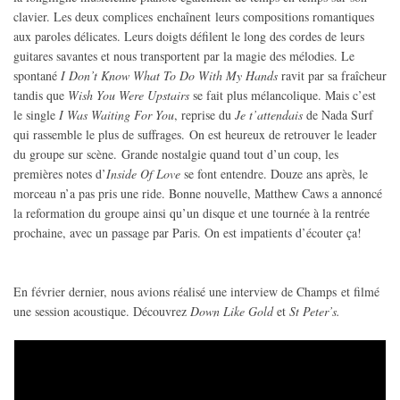
clavier. Les deux complices enchaînent leurs compositions romantiques
aux paroles délicates. Leurs doigts défilent le long des cordes de leurs
guitares savantes et nous transportent par la magie des mélodies. Le
spontané
I Don’t Know What To Do With My Hands
ravit par sa fraîcheur
tandis que
Wish You Were Upstairs
se fait plus mélancolique. Mais c’est
le single
I Was Waiting For You
, reprise du
Je t’attendais
de Nada Surf
qui rassemble le plus de suffrages.
On est heureux de retrouver le leader
du groupe sur scène.
Grande nostalgie quand tout d’un coup, les
premières notes d’
Inside Of Love
se font entendre. Douze ans après, le
morceau n’a pas pris une ride. B
onne nouvelle, Matthew Caws a annoncé
la reformation du groupe ainsi qu’un disque et une tournée à la rentrée
prochaine, avec un passage par Paris. On est impatients d’écouter ça!
En février dernier, nous avions réalisé une interview de Champs et filmé
une session acoustique. Découvrez
Down Like Gold
et
St Peter’s.