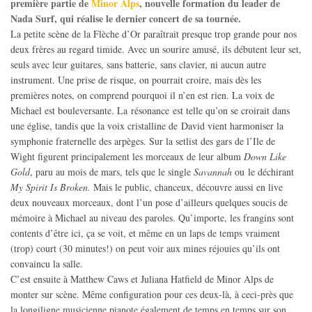
première partie de
Minor Alps
, nouvelle formation du leader de
Nada Surf, qui réalise le dernier concert de sa tournée.
La petite scène de la Flèche d’Or paraîtrait presque trop grande pour nos
deux frères au regard timide. Avec un sourire amusé, ils débutent leur set,
seuls avec leur guitares, sans batterie, sans clavier, ni aucun autre
instrument. Une prise de risque, on pourrait croire, mais dès les
premières notes, on comprend pourquoi il n’en est rien. La voix de
Michael est bouleversante. La résonance est telle qu’on se croirait dans
une église, tandis que la voix cristalline de David vient harmoniser la
symphonie fraternelle des arpèges. Sur la setlist des gars de l’Ile de
Wight figurent principalement les morceaux de leur album
Down Like
Gold
, paru au mois de mars, tels que le single
Savannah
ou le déchirant
My Spirit Is Broken.
Mais le public, chanceux, découvre aussi en live
deux nouveaux morceaux, dont l’un pose d’ailleurs quelques soucis de
mémoire à Michael au niveau des paroles. Qu’importe, les frangins sont
contents d’être ici, ça se voit, et même en un laps de temps vraiment
(trop) court (30 minutes!) on peut voir aux mines réjouies qu’ils ont
convaincu la salle.
C’est ensuite à Matthew Caws et Juliana Hatfield de Minor Alps de
monter sur scène. Même configuration pour ces deux-là, à ceci-près que
la longiligne musicienne pianote également de temps en temps sur son