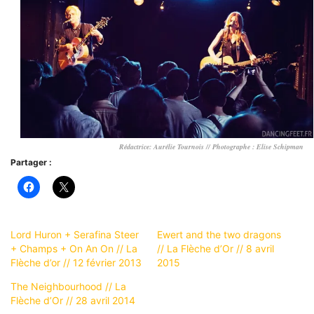
Rédactrice: Aurélie Tournois // Photographe : Elise Schipman
Partager :
Lord Huron + Serafina Steer
Ewert and the two dragons
+ Champs + On An On // La
// La Flèche d’Or // 8 avril
Flèche d’or // 12 février 2013
2015
The Neighbourhood // La
Flèche d’Or // 28 avril 2014