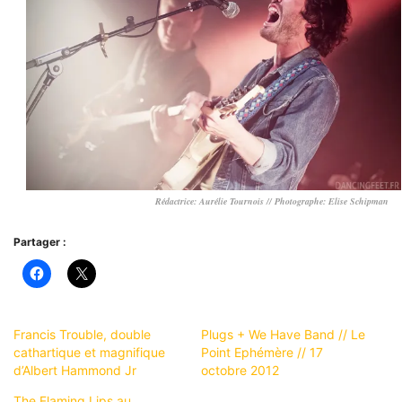
R
édactrice: Aurélie Tournois // Photographe: Elise Schipman
Partager :
Francis Trouble, double
Plugs + We Have Band // Le
cathartique et magnifique
Point Ephémère // 17
d’Albert Hammond Jr
octobre 2012
The Flaming Lips au