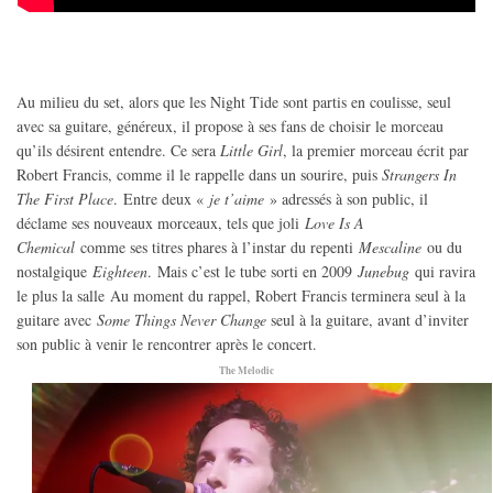
Au milieu du set, alors que les Night Tide sont partis en coulisse, seul
avec sa guitare, généreux, il propose à ses fans de choisir le morceau
qu’ils désirent entendre. Ce sera
Little Girl
, la premier morceau écrit par
Robert Francis, comme il le rappelle dans un sourire, puis
Strangers In
The First Place
.
Entre deux «
je t’aime
» adressés à son public, il
déclame ses nouveaux morceaux, tels que joli
Love Is A
Chemical
comme ses titres phares à l’instar du repenti
Mescaline
ou du
nostalgique
Eighteen
.
Mais c’est le tube sorti en 2009
Junebug
qui ravira
le plus la salle
Au moment du rappel, Robert Francis terminera seul à la
guitare avec
Some Things Never Change
seul à la guitare, avant d’inviter
son public à venir le rencontrer après le concert.
The Melodic