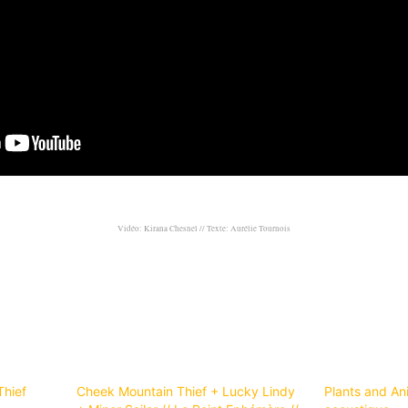
Vidéo: Kirana Chesnel // Texte: Aurélie Tournois
Thief
Cheek Mountain Thief + Lucky Lindy
Plants and An