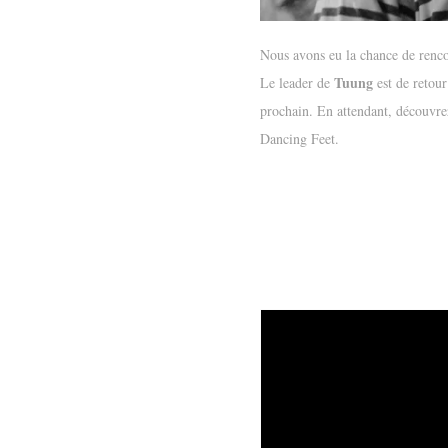
Nous avons eu la chance de renco
Tuung
Le leader de
est de retou
prochain. En attendant, découvrez
Dancing Feet.