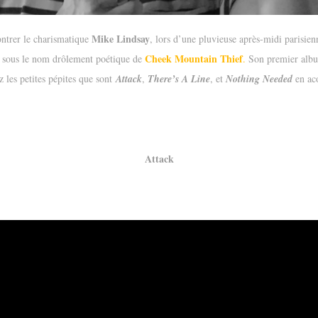
Mike Lindsay
ntrer le charismatique
, lors d’une pluvieuse après-midi parisien
Cheek Mountain Thief
r sous le nom drôlement poétique de
.
Son premier albu
 les petites pépites que sont
Attack
,
There’s A Line
, et
Nothing Needed
en ac
Attack