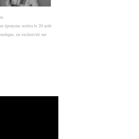
ne.
m éponyme sortira le 20 août
oustique, en exclusivité sur