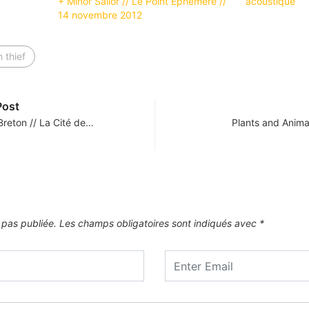
+ Minor Sailor // Le Point Ephémère //
acoustique
14 novembre 2012
 thief
Post
Breton // La Cité de…
Plants and Animal
 pas publiée.
Les champs obligatoires sont indiqués avec
*