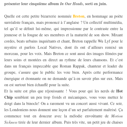
présenter leur cinquième album
, sorti en juin.
In Our Heads
Breton
Quelle est cette petite bizarrerie nommée
, en hommage au poète
surréaliste français, mais prononcé à l’anglaise ? Un collectif multimédia,
tel qu’il se définit lui-même, qui impressionne par le contraste entre la
jeunesse et la fougue de ses membres et la maturité de son show. Mixant
cordes, beats urbains inquiétants et chant, Breton rappelle Wu Lyf pour le
mystère et parfois Local Natives, dont ils ont d’ailleurs remixé un
morceau, pour les voix. Mais Breton ce sont aussi des images filmées par
leurs soins et montées en direct au rythme de leurs chansons. Et c’est
dans un français impeccable que Roman Rappak, chanteur et leader du
groupe, s’assure que le public les voie bien. Après cette performance
énergique et étonnante on ne demande qu’à en savoir plus sur eux. Mais
on est surtout bien échauffé pour la suite.
Hot
Et la suite est plus que réjouissante ! Vous pour qui les nerds de
Chip
semblent un peu trop froids et mécaniques, vous vous mettez le
doigt dans la binocle! On a rarement vu un concert aussi vivant. Ce soir,
les Londoniens nous donnent une leçon d’un set parfaitement maîtrisé. Ça
commence tout en douceur avec la mélodie envoûtante de
Motion
Sickness
tirée de leur dernier album. Puis très vite, un petit jeu de chaises