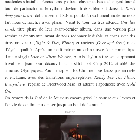
musicales s’installe. Percussions, guitare, clavier et basse changent tour à
tour de partenaire et le rythme devient irrésistiblement dansant.
Don’t
deny your heart
délicieusement 80s et pourtant résolument moderne nous
fait nous déhancher avec plaisir. Vient le tour du très attendu
One life
stand
, titre phare de leur avant-dernier album, dans une version plus
sombre et émouvante, avant de nous redonner le diable au corps avec des
titres nouveaux (
Night & Day, Flutes
) et anciens (
Over and Over
) mais
d’égale qualité. Après un petit retour au calme avec leur romantique
dernier single
Look at Where We Are
, Alexis Taylor retire son surprenant
bavoir en jean pour découvrir un t-shirt Hot Chip 2012 affublé des
anneaux Olympiques. Pour le rappel Hot Chip ne nous laisse pas en reste
et enchaine, avec des transitions imperceptibles,
Ready For The Floor
,
Everywhere
(reprise de Fleetwood Mac) et atteint l’apothéose avec
Hold
On
.
On ressort de la Cité de la Musique encore grisé, le sourire aux lèvres et
l’envie de continuer à danser jusqu’au bout de la nuit !
Breton