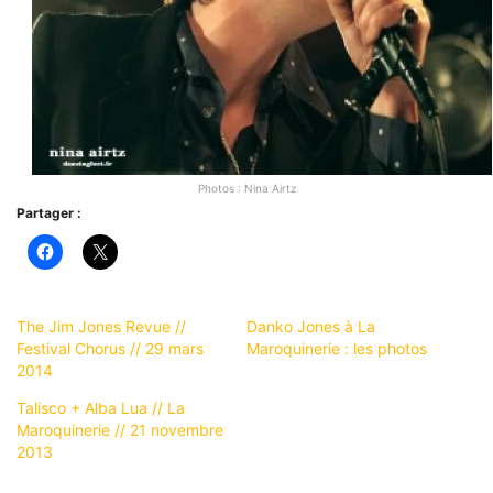
Photos : Nina Airtz
Partager :
The Jim Jones Revue //
Danko Jones à La
Festival Chorus // 29 mars
Maroquinerie : les photos
2014
Talisco + Alba Lua // La
Maroquinerie // 21 novembre
2013