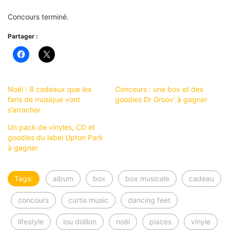
Concours terminé.
Partager :
Noël : 8 cadeaux que les
Concours : une box et des
fans de musique vont
goodies Dr Groov’ à gagner
s’arracher
Un pack de vinyles, CD et
goodies du label Upton Park
à gagner
Tags:
album
box
box musicale
cadeau
concours
curtis music
dancing feet
lifestyle
lou doillon
noël
places
vinyle