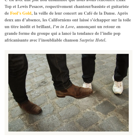
Top et Lewis Pesacov, respectivement chanteur/bassiste et guitariste
de
Fool’s Gold
, la veille de leur concert au Café de la Danse. Après
deux ans d’absence, les Californiens ont laissé s’échapper sur la toile
un titre inédit et brillant,
, annonçant un retour en
I’m in Love
grande forme du groupe qui a lancé la tendance de l’indie pop
africanisante avec l’inoubliable chanson
.
Surprise Hotel