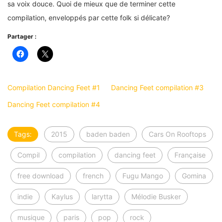
sa voix douce. Quoi de mieux que de terminer cette
compilation, enveloppés par cette folk si délicate?
Partager :
Compilation Dancing Feet #1
Dancing Feet compilation #3
Dancing Feet compilation #4
Tags:
2015
baden baden
Cars On Rooftops
Compil
compilation
dancing feet
Française
free download
french
Fugu Mango
Gomina
indie
Kaylus
larytta
Mélodie Busker
musique
paris
pop
rock