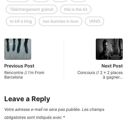
Téléchargement gratuit
this is the kit
to kill a king
two bunnies in love
VKNG
Previous Post
Next Post
Rencontre // I’m From
Concours // 2 x 2 places
Barcelona
à gagner…
Leave a Reply
Votre adresse e-mail ne sera pas publiée.
Les champs
obligatoires sont indiqués avec
*