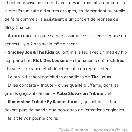
et ont improvisé un concert avec des instruments empruntés à
la dernière minute à d’autres groupes, en demandant au public
de faire comme s’ils assistaient à un concert de reprises de
Milky Chance.
–
Aurora
qui a pris une sacrée assurance sur scène depuis son
concert il y a 2 ans sur la même scène.
–
Smokey Joe & The Kids
qui ont mis le feu avec un medley hip
hop parfait, et
Klub Des Loosers
en formation plutôt rock très
efficace. La France était décidément bien représentée !
– Le rap old school parfait des canadiens de
The Lytics
.
– Et les concerts « tribute » d’une qualité bluffante, dont les
grands gagnants étaient «
Abba Slovakian Tribute
» et
«
Rammstein Tribute By Rammsturm
« , qui ont mis le feu
devant plus de monde que beaucoup de formations originales.
Il fallait le voir pour le croire.
Texte & photos : Jacques de Rougé