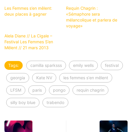
Les Femmes s’en mêlent:
Requin Chagrin :
deux places à gagner
«Sémaphore sera
mélancolique et parlera de
voyage»
Alela Diane // La Cigale –
Festival Les Femmes S’en
Mêlent // 21 mars 2013
Tags:
camilla sparksss
emily wells
festival
georgia
Kate NV
les femmes s'en mêlent
LFSM
paris
pongo
requin chagrin
silly boy blue
trabendo