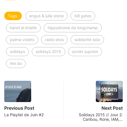
Tags:
angus & julia stone
bill gates
hanni el khatib
hippodrome de longchamp
palma violets
radio elvis
solidarité sida
solidays
solidays 2015
soviet suprem
the do
Previous Post
Next Post
La Playlist de Juin #2
Solidays 2015 // Jour 2:
Caribou, Rone, IAM,…