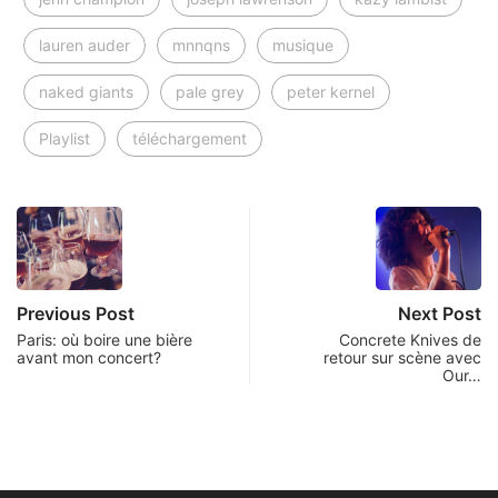
lauren auder
mnnqns
musique
naked giants
pale grey
peter kernel
Playlist
téléchargement
Previous Post
Next Post
Paris: où boire une bière
Concrete Knives de
avant mon concert?
retour sur scène avec
Our…