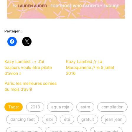
Partager :
Kazy Lambist : « J’ai
Kazy Lambist // La
toujours voulu être pilote
Maroquinerie // le 5 juillet
d’avion »
2016
Paris: les meilleures soirées
du mois d’avril
Tags:
2018
agua roja
astre
compilation
dancing feet
elbi
été
gratuit
jean jean
jenn champion
joseph lawrenson
kazy lambist