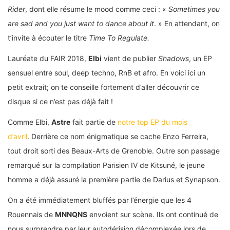
Rider
, dont elle résume le mood comme ceci : «
Sometimes you
are sad and you just want to dance about it
. » En attendant, on
t’invite à écouter le titre
Time To Regulate.
Lauréate du FAIR 2018,
Elbi
vient de publier
Shadows
, un EP
sensuel entre soul, deep techno, RnB et afro. En voici ici un
petit extrait; on te conseille fortement d’aller découvrir ce
disque si ce n’est pas déjà fait !
Comme Elbi,
Astre
fait partie de
notre top EP du mois
d’avril
. Derrière ce nom énigmatique se cache Enzo Ferreira,
tout droit sorti des Beaux-Arts de Grenoble. Outre son passage
remarqué sur la compilation Parisien IV de Kitsuné, le jeune
homme a déjà assuré la première partie de Darius et Synapson.
On a été immédiatement bluffés par l’énergie que les 4
Rouennais de
MNNQNS
envoient sur scène. Ils ont continué de
nous surprendre par leur autodérision décomplexée lors de